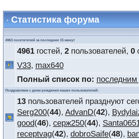
Статистика форума
4963 посетителей за последние 15 минут
4961
гостей,
2
пользователей,
0
V33
,
max640
Полный список по:
последним
Поздравляем с днем рождения наших пользователей:
13
пользователей празднуют сег
Serg200
(
44
),
AdvanD
(
42
),
Bydylai
good
(
46
),
серж250
(
44
),
Santa065
receptvag
(
42
),
dobroSaife
(
48
),
ba