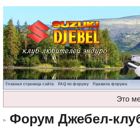
Главная страница сайта
FAQ по форуму
Правила форума
Это м
Форум Джебел-клу