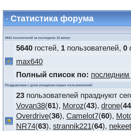
Статистика форума
5641 посетителей за последние 15 минут
5640
гостей,
1
пользователей,
0
max640
Полный список по:
последним
Поздравляем с днем рождения наших пользователей:
23
пользователей празднуют сег
Vovan38
(
61
),
Moroz
(
43
),
drone
(
44
Overdrive
(
36
),
Camelot7
(
60
),
Mot
NR74
(
63
),
strannik221
(
64
),
nekee