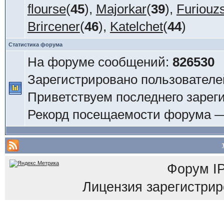
flourse
(
45
),
Majorkar
(
39
),
Furiouz
Brircener
(
46
),
Katelchet
(
44
)
Статистика форума
На форуме сообщений:
826530
Зарегистрировано пользователе
Приветствуем последнего зарег
Рекорд посещаемости форума 
Форум
I
Лицензия зарегистриров