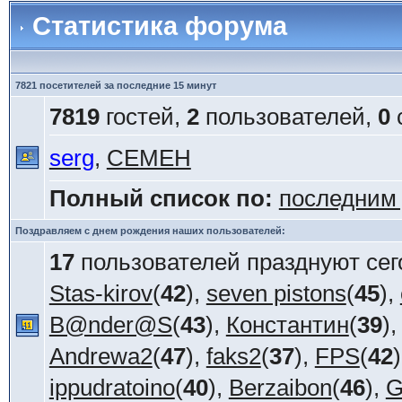
Статистика форума
7821 посетителей за последние 15 минут
7819
гостей,
2
пользователей,
0
serg
,
СЕМЕН
Полный список по:
последним
Поздравляем с днем рождения наших пользователей:
17
пользователей празднуют сег
Stas-kirov
(
42
),
seven pistons
(
45
),
B@nder@S
(
43
),
Константин
(
39
)
Andrewa2
(
47
),
faks2
(
37
),
FPS
(
42
ippudratoino
(
40
),
Berzaibon
(
46
),
G