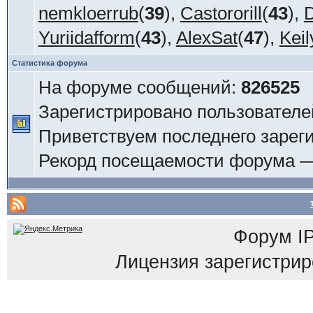
nemkloerrub
(
39
),
Castororill
(
43
),
D
Yuriidafform
(
43
),
AlexSat
(
47
),
Keil
Статистика форума
На форуме сообщений:
826525
Зарегистрировано пользователе
Приветствуем последнего зарег
Рекорд посещаемости форума 
Форум
I
Лицензия зарегистриров