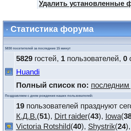
Удалить установленные 
Статистика форума
5830 посетителей за последние 15 минут
5829
гостей,
1
пользователей,
0
Huandi
Полный список по:
последним
Поздравляем с днем рождения наших пользователей:
19
пользователей празднуют сег
К.Д.В.
(
51
),
Dirt raider
(
43
),
Iowa
(
3
Victoria Rotshild
(
40
),
Shystrik
(
24
)