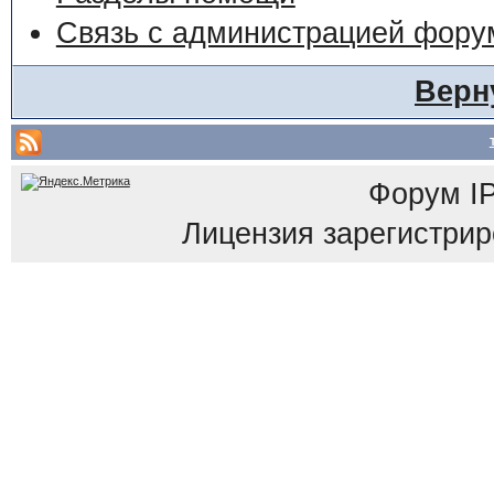
Связь с администрацией фору
Верн
Форум
I
Лицензия зарегистриров