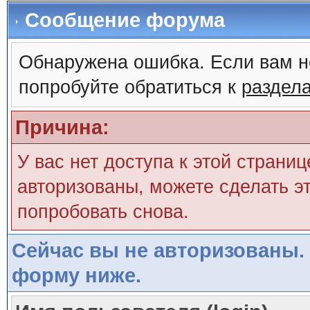
Сообщение форума
Обнаружена ошибка. Если вам н
попробуйте обратиться к
раздел
Причина:
У вас нет доступа к этой страни
авторизованы, можете сделать эт
попробовать снова.
Сейчас вы не авторизованы. 
форму ниже.