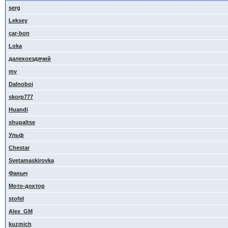
serg
Leksey
car-bon
Loka
далекоездячий
mv
Dalnoboi
skorp777
Huandi
shupaltse
Ульф
Сhestar
Svetamaskirovka
Фаныч
Мото-доктор
stofel
Alex_GM
kuzmich