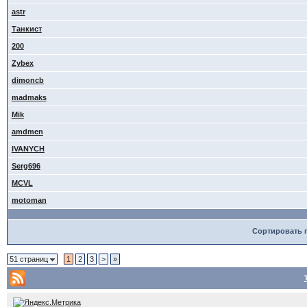
astr
Танкист
200
Zybex
dimoncb
madmaks
Mik
amdmen
IVANYCH
Serg696
MCVL
motoman
Сортировать 
51 страниц
1
2
3
>
»