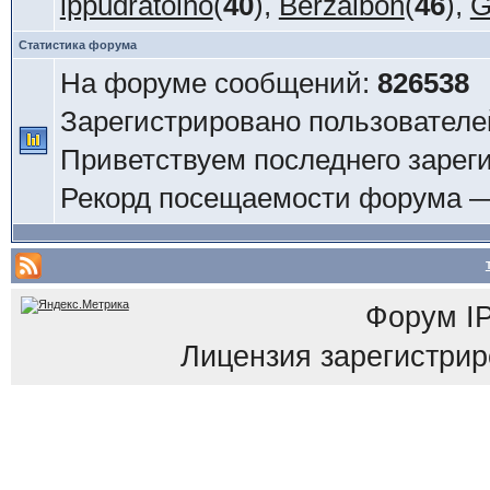
ippudratoino
(
40
),
Berzaibon
(
46
),
G
Статистика форума
На форуме сообщений:
826538
Зарегистрировано пользователе
Приветствуем последнего зарег
Рекорд посещаемости форума 
Форум
I
Лицензия зарегистриров