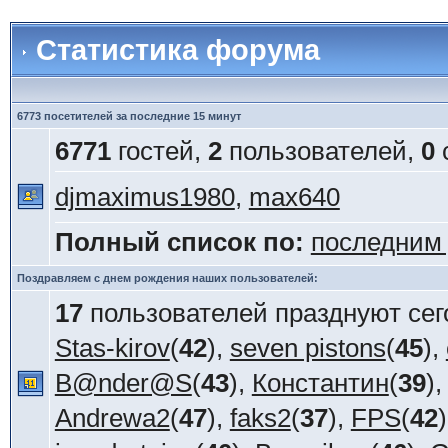
Статистика форума
6773 посетителей за последние 15 минут
6771
гостей,
2
пользователей,
0
djmaximus1980
,
max640
Полный список по:
последним
Поздравляем с днем рождения наших пользователей:
17
пользователей празднуют сег
Stas-kirov
(
42
),
seven pistons
(
45
),
B@nder@S
(
43
),
Константин
(
39
)
Andrewa2
(
47
),
faks2
(
37
),
FPS
(
42