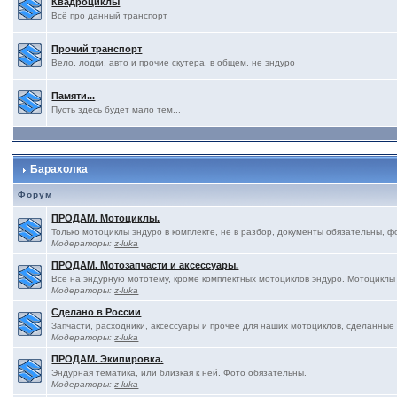
Квадроциклы
Всё про данный транспорт
Прочий транспорт
Вело, лодки, авто и прочие скутера, в общем, не эндуро
Памяти...
Пусть здесь будет мало тем...
Барахолка
Форум
ПРОДАМ. Мотоциклы.
Только мотоциклы эндуро в комплекте, не в разбор, документы обязательны, ф
Модераторы:
z-luka
ПРОДАМ. Мотозапчасти и аксессуары.
Всё на эндурную мототему, кроме комплектных мотоциклов эндуро. Мотоциклы
Модераторы:
z-luka
Сделано в России
Запчасти, расходники, аксессуары и прочее для наших мотоциклов, сделанные
Модераторы:
z-luka
ПРОДАМ. Экипировка.
Эндурная тематика, или близкая к ней. Фото обязательны.
Модераторы:
z-luka