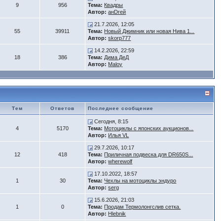
9
956
Тема:
Квадры
Автор:
анDrей
21.7.2026, 12:05
55
39911
Тема:
Новый Джимник или новая Нива 1...
Автор:
skorp777
14.2.2026, 22:59
18
386
Тема:
Дима ДеД
Автор:
Maloy
Тем
Ответов
Последнее сообщение
Сегодня, 8:15
4
5170
Тема:
Мотоциклы с японских аукционов...
Автор:
Илья VL
29.7.2026, 10:17
12
418
Тема:
Приличная подвеска для DR650S...
Автор:
wherewolf
17.10.2022, 18:57
1
30
Тема:
Чехлы на мотоциклы эндуро
Автор:
serg
15.6.2026, 21:03
1
0
Тема:
Продам Термолонгслив сетка.
Автор:
Hlebnik