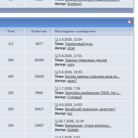
Автор:
Erethizon
Тем
Ответов
Последнее сообщение
1.8.2026, 13:34
117
4577
Тема:
Тюнинговый руль
Автор:
zlcat
5.8.2026, 17:01
350
26284
Тема:
Замена тормозных дисков
Автор:
serg
5.8.2026, 19:33
403
15630
Тема:
Косяки замены сальника вала пе...
Автор:
иван7
1.7.2026, 7:26
220
9566
Тема:
Задолбал карбюратор ТМ28. На ч...
Автор:
Суровый
4.8.2026, 14:53
263
10417
Тема:
Китайский генератор, качество?
Автор:
ksr
26.7.2026, 21:34
159
13507
Тема:
Банальные, тупые вопросы...
Автор:
InVader
3.7.2026, 0:52