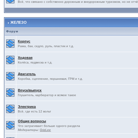
Всё, что связано с собственно дорожным и внедорожным туризмом, но не отчё
ЖЕЛЕЗО
Форум
Корпус
Рама, бак, седло, руль, пластик и т.д.
Ходовая
Колёса, подвеска и т.д.
Двигатель
Коробка, сцепление, поршневая, ГРМ и т.д.
Впуск/выпуск
Глушитель, карбюратор и всякое такое
Электрика
Всё, где есть 12 вольт
Общие вопросы
Что затрагивает больше одного раздела
Модераторы:
GrizLee