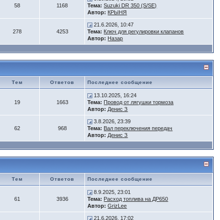
58
1168
Тема:
Suzuki DR 350 (S/SE)
Автор:
КРЫНЯ
21.6.2026, 10:47
278
4253
Тема:
Ключ для регулировки клапанов
Автор:
Назар
Тем
Ответов
Последнее сообщение
13.10.2025, 16:24
19
1663
Тема:
Провод от лягушки тормоза
Автор:
Денис З
3.8.2026, 23:39
62
968
Тема:
Вал переключения передач
Автор:
Денис З
Тем
Ответов
Последнее сообщение
8.9.2025, 23:01
61
3936
Тема:
Расход топлива на ДР650
Автор:
GrizLee
21.6.2026, 17:02