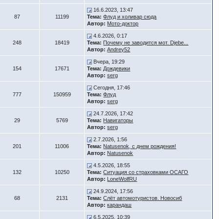
16.6.2023, 13:47
87
11199
Тема:
Флуд и холивар сюда
Автор:
Мото-доктор
4.6.2026, 0:17
248
18419
Тема:
Почему не заводится мот. Djebe...
Автор:
Andrey52
Вчера, 19:29
154
17671
Тема:
Дождевики
Автор:
serg
Сегодня, 17:46
777
150959
Тема:
Флуд
Автор:
serg
24.7.2026, 17:42
29
5769
Тема:
Навигаторы
Автор:
serg
2.7.2026, 1:56
201
11006
Тема:
Natusenok, с днем рождения!
Автор:
Natusenok
4.5.2026, 18:55
132
10250
Тема:
Ситуация со страховками ОСАГО
Автор:
LoneWolfRU
24.9.2024, 17:56
68
2131
Тема:
Слёт автомотуристов. Новосиб
Автор:
карандаш
6.5.2025, 10:39