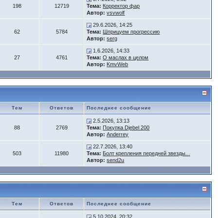
198
12719
Тема:
Корректор фар
Автор:
vsvwolf
29.6.2026, 14:25
62
5784
Тема:
Шприцуем прогрессию
Автор:
serg
1.6.2026, 14:33
27
4761
Тема:
О маслах в целом
Автор:
KmvWeb
Тем
Ответов
Последнее сообщение
2.5.2026, 13:13
88
2769
Тема:
Покупка Djebel 200
Автор:
Anderrey
22.7.2026, 13:40
503
11980
Тема:
Болт крепления передней звезды...
Автор:
send2u
Тем
Ответов
Последнее сообщение
5.10.2024, 20:32