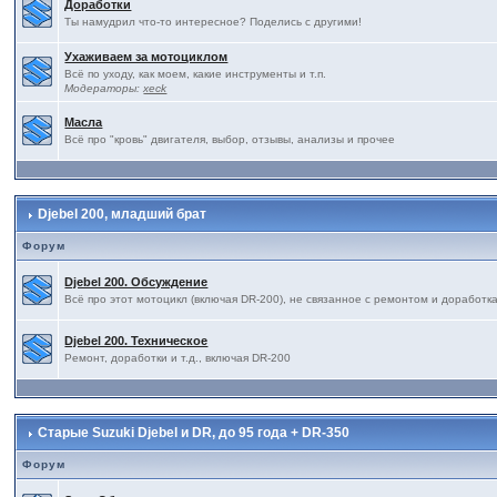
Доработки
Ты намудрил что-то интересное? Поделись с другими!
Ухаживаем за мотоциклом
Всё по уходу, как моем, какие инструменты и т.п.
Модераторы:
xeck
Масла
Всё про "кровь" двигателя, выбор, отзывы, анализы и прочее
Djebel 200, младший брат
Форум
Djebel 200. Обсуждение
Всё про этот мотоцикл (включая DR-200), не связанное с ремонтом и доработк
Djebel 200. Техническое
Ремонт, доработки и т.д., включая DR-200
Старые Suzuki Djebel и DR, до 95 года + DR-350
Форум