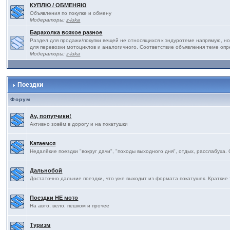
КУПЛЮ / ОБМЕНЯЮ
Объявления по покупке и обмену
Модераторы:
z-luka
Барахолка всякое разное
Раздел для продажи/покупки вещей не относящихся к эндуротеме напрямую, но
для перевозки мотоциклов и аналогичного. Соответствие объявления теме оп
Модераторы:
z-luka
Поездки
Форум
Ау, попутчики!
Активно зовём в дорогу и на покатушки
Катаемся
Недалёкие поездки "вокруг дачи", "походы выходного дня", отдых, расслабуха.
Дальнобой
Достаточно дальние поездки, что уже выходит из формата покатушек. Краткие 
Поездки НЕ мото
На авто, вело, пешком и прочее
Туризм