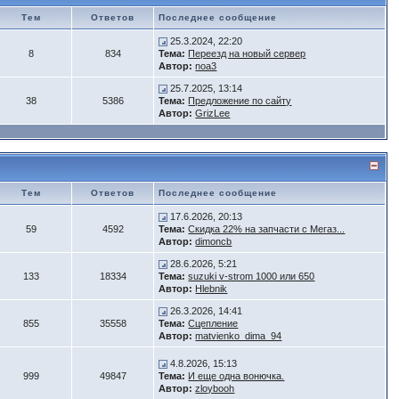
Тем
Ответов
Последнее сообщение
25.3.2024, 22:20
8
834
Тема:
Переезд на новый сервер
Автор:
noa3
25.7.2025, 13:14
38
5386
Тема:
Предложение по сайту
Автор:
GrizLee
Тем
Ответов
Последнее сообщение
17.6.2026, 20:13
59
4592
Тема:
Скидка 22% на запчасти с Мегаз...
Автор:
dimoncb
28.6.2026, 5:21
133
18334
Тема:
suzuki v-strom 1000 или 650
Автор:
Hlebnik
26.3.2026, 14:41
855
35558
Тема:
Сцепление
Автор:
matvienko_dima_94
4.8.2026, 15:13
999
49847
Тема:
И еще одна вонючка.
Автор:
zloybooh