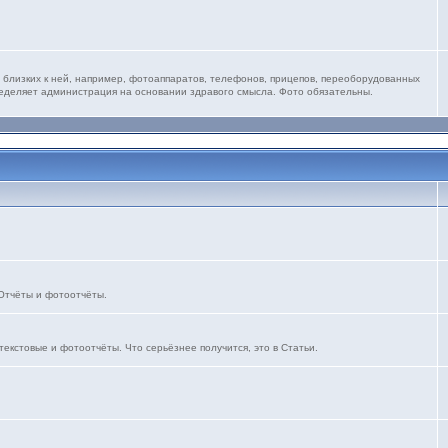
 близких к ней, например, фотоаппаратов, телефонов, прицепов, переоборудованных
ределяет администрация на основании здравого смысла. Фото обязательны.
 Отчёты и фотоотчёты.
текстовые и фотоотчёты. Что серьёзнее получится, это в Статьи.