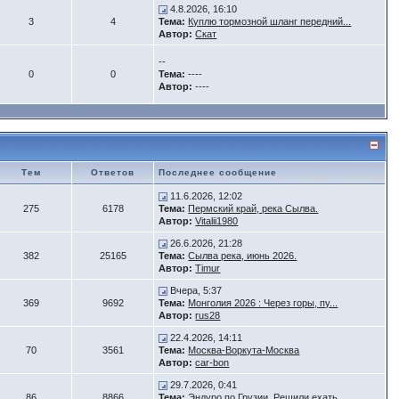
4.8.2026, 16:10
3
4
Тема:
Куплю тормозной шланг передний...
Автор:
Скат
--
0
0
Тема:
----
Автор:
----
Тем
Ответов
Последнее сообщение
11.6.2026, 12:02
275
6178
Тема:
Пермский край, река Сылва.
Автор:
Vitalii1980
26.6.2026, 21:28
382
25165
Тема:
Сылва река, июнь 2026.
Автор:
Timur
Вчера, 5:37
369
9692
Тема:
Монголия 2026 : Через горы, пу...
Автор:
rus28
22.4.2026, 14:11
70
3561
Тема:
Москва-Воркута-Москва
Автор:
car-bon
29.7.2026, 0:41
86
8866
Тема:
Эндуро по Грузии. Решили ехать...