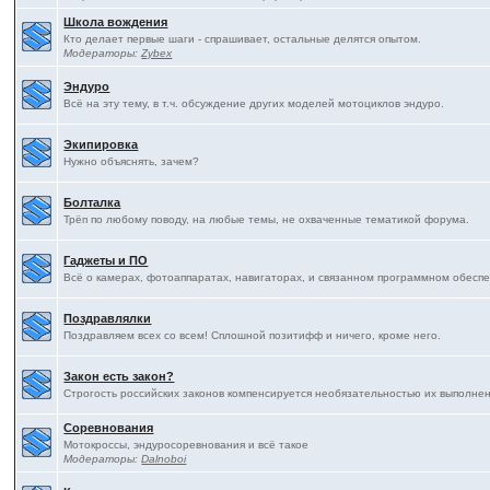
Школа вождения
Кто делает первые шаги - спрашивает, остальные делятся опытом.
Модераторы:
Zybex
Эндуро
Всё на эту тему, в т.ч. обсуждение других моделей мотоциклов эндуро.
Экипировка
Нужно объяснять, зачем?
Болталка
Трёп по любому поводу, на любые темы, не охваченные тематикой форума.
Гаджеты и ПО
Всё о камерах, фотоаппаратах, навигаторах, и связанном программном обесп
Поздравлялки
Поздравляем всех со всем! Сплошной позитифф и ничего, кроме него.
Закон есть закон?
Строгость российских законов компенсируется необязательностью их выполнения
Соревнования
Мотокроссы, эндуросоревнования и всё такое
Модераторы:
Dalnoboi