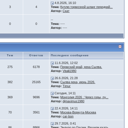
4.8.2026, 16:10
3
4
Тема:
Куплю тормозной шланг передний...
Автор:
Скат
--
0
0
Тема:
----
Автор:
----
Тем
Ответов
Последнее сообщение
11.6.2026, 12:02
275
6178
Тема:
Пермский край, река Сылва.
Автор:
Vitalii1980
26.6.2026, 21:28
382
25165
Тема:
Сылва река, июнь 2026.
Автор:
Timur
Сегодня, 14:11
369
9696
Тема:
Монголия 2026 : Через горы, пу...
Автор:
djmaximus1980
22.4.2026, 14:11
70
3561
Тема:
Москва-Воркута-Москва
Автор:
car-bon
29.7.2026, 0:41
86
8866
Тема:
Эндуро по Грузии. Решили ехать...