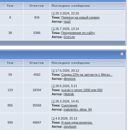
Тем
Ответов
Последнее сообщение
25.3.2024, 22:20
8
834
Тема:
Переезд на новый сервер
Автор:
noa3
25.7.2025, 13:14
38
5386
Тема:
Предложение по сайту
Автор:
GrizLee
Тем
Ответов
Последнее сообщение
17.6.2026, 20:13
59
4592
Тема:
Скидка 22% на запчасти с Мегаз...
Автор:
dimoncb
28.6.2026, 5:21
133
18334
Тема:
suzuki v-strom 1000 или 650
Автор:
Hlebnik
26.3.2026, 14:41
855
35558
Тема:
Сцепление
Автор:
matvienko_dima_94
4.8.2026, 15:13
999
49847
Тема:
И еще одна вонючка.
Автор:
zloybooh