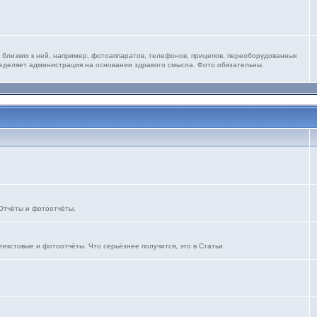
 близких к ней, например, фотоаппаратов, телефонов, прицепов, переоборудованных
ределяет администрация на основании здравого смысла. Фото обязательны.
 Отчёты и фотоотчёты.
текстовые и фотоотчёты. Что серьёзнее получится, это в Статьи.