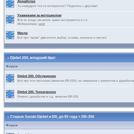
Доработки
Ты намудрил что-то интересное? Поделись с другими!
Ухаживаем за мотоциклом
Всё по уходу, как моем, какие инструменты и т.п.
Модераторы:
xeck
Масла
Всё про "кровь" двигателя, выбор, отзывы, анализы и прочее
Djebel 200, младший брат
Форум
Djebel 200. Обсуждение
Всё про этот мотоцикл (включая DR-200), не связанное с ремонтом и доработк
Djebel 200. Техническое
Ремонт, доработки и т.д., включая DR-200
Старые Suzuki Djebel и DR, до 95 года + DR-350
Форум