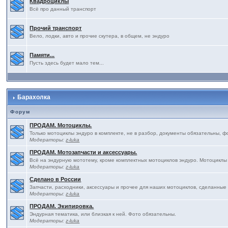
Квадроциклы
Всё про данный транспорт
Прочий транспорт
Вело, лодки, авто и прочие скутера, в общем, не эндуро
Памяти...
Пусть здесь будет мало тем...
Барахолка
Форум
ПРОДАМ. Мотоциклы.
Только мотоциклы эндуро в комплекте, не в разбор, документы обязательны, ф
Модераторы:
z-luka
ПРОДАМ. Мотозапчасти и аксессуары.
Всё на эндурную мототему, кроме комплектных мотоциклов эндуро. Мотоциклы
Модераторы:
z-luka
Сделано в России
Запчасти, расходники, аксессуары и прочее для наших мотоциклов, сделанные
Модераторы:
z-luka
ПРОДАМ. Экипировка.
Эндурная тематика, или близкая к ней. Фото обязательны.
Модераторы:
z-luka