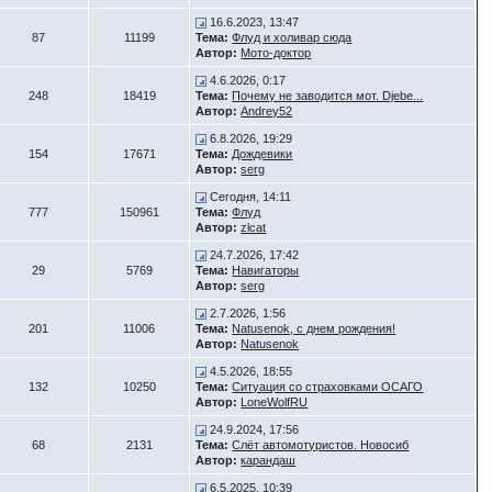
16.6.2023, 13:47
87
11199
Тема:
Флуд и холивар сюда
Автор:
Мото-доктор
4.6.2026, 0:17
248
18419
Тема:
Почему не заводится мот. Djebe...
Автор:
Andrey52
6.8.2026, 19:29
154
17671
Тема:
Дождевики
Автор:
serg
Сегодня, 14:11
777
150961
Тема:
Флуд
Автор:
zlcat
24.7.2026, 17:42
29
5769
Тема:
Навигаторы
Автор:
serg
2.7.2026, 1:56
201
11006
Тема:
Natusenok, с днем рождения!
Автор:
Natusenok
4.5.2026, 18:55
132
10250
Тема:
Ситуация со страховками ОСАГО
Автор:
LoneWolfRU
24.9.2024, 17:56
68
2131
Тема:
Слёт автомотуристов. Новосиб
Автор:
карандаш
6.5.2025, 10:39