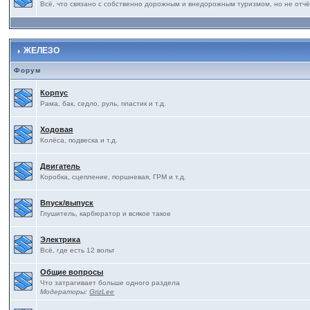
Всё, что связано с собственно дорожным и внедорожным туризмом, но не отчё
ЖЕЛЕЗО
Форум
Корпус
Рама, бак, седло, руль, пластик и т.д.
Ходовая
Колёса, подвеска и т.д.
Двигатель
Коробка, сцепление, поршневая, ГРМ и т.д.
Впуск/выпуск
Глушитель, карбюратор и всякое такое
Электрика
Всё, где есть 12 вольт
Общие вопросы
Что затрагивает больше одного раздела
Модераторы:
GrizLee