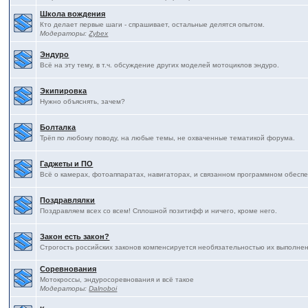
Школа вождения
Кто делает первые шаги - спрашивает, остальные делятся опытом.
Модераторы:
Zybex
Эндуро
Всё на эту тему, в т.ч. обсуждение других моделей мотоциклов эндуро.
Экипировка
Нужно объяснять, зачем?
Болталка
Трёп по любому поводу, на любые темы, не охваченные тематикой форума.
Гаджеты и ПО
Всё о камерах, фотоаппаратах, навигаторах, и связанном программном обесп
Поздравлялки
Поздравляем всех со всем! Сплошной позитифф и ничего, кроме него.
Закон есть закон?
Строгость российских законов компенсируется необязательностью их выполнения
Соревнования
Мотокроссы, эндуросоревнования и всё такое
Модераторы:
Dalnoboi