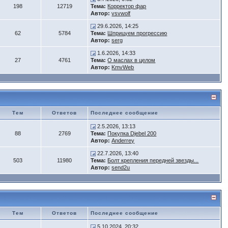
198
12719
Тема:
Корректор фар
Автор:
vsvwolf
29.6.2026, 14:25
62
5784
Тема:
Шприцуем прогрессию
Автор:
serg
1.6.2026, 14:33
27
4761
Тема:
О маслах в целом
Автор:
KmvWeb
Тем
Ответов
Последнее сообщение
2.5.2026, 13:13
88
2769
Тема:
Покупка Djebel 200
Автор:
Anderrey
22.7.2026, 13:40
503
11980
Тема:
Болт крепления передней звезды...
Автор:
send2u
Тем
Ответов
Последнее сообщение
5.10.2024, 20:32