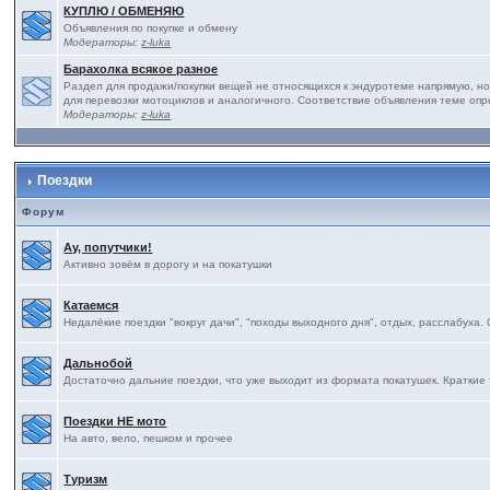
КУПЛЮ / ОБМЕНЯЮ
Объявления по покупке и обмену
Модераторы:
z-luka
Барахолка всякое разное
Раздел для продажи/покупки вещей не относящихся к эндуротеме напрямую, но
для перевозки мотоциклов и аналогичного. Соответствие объявления теме оп
Модераторы:
z-luka
Поездки
Форум
Ау, попутчики!
Активно зовём в дорогу и на покатушки
Катаемся
Недалёкие поездки "вокруг дачи", "походы выходного дня", отдых, расслабуха.
Дальнобой
Достаточно дальние поездки, что уже выходит из формата покатушек. Краткие 
Поездки НЕ мото
На авто, вело, пешком и прочее
Туризм