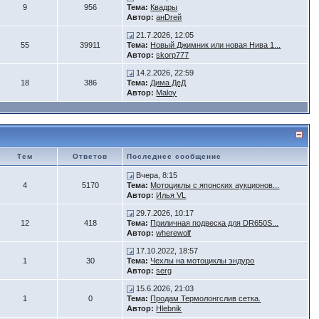
9
956
Тема:
Квадры
Автор:
анDrей
21.7.2026, 12:05
55
39911
Тема:
Новый Джимник или новая Нива 1...
Автор:
skorp777
14.2.2026, 22:59
18
386
Тема:
Дима ДеД
Автор:
Maloy
Тем
Ответов
Последнее сообщение
Вчера, 8:15
4
5170
Тема:
Мотоциклы с японских аукционов...
Автор:
Илья VL
29.7.2026, 10:17
12
418
Тема:
Приличная подвеска для DR650S...
Автор:
wherewolf
17.10.2022, 18:57
1
30
Тема:
Чехлы на мотоциклы эндуро
Автор:
serg
15.6.2026, 21:03
1
0
Тема:
Продам Термолонгслив сетка.
Автор:
Hlebnik