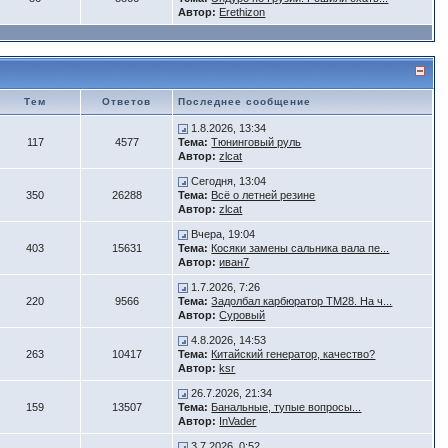
Автор:
Erethizon
Тем
Ответов
Последнее сообщение
1.8.2026, 13:34
117
4577
Тема:
Тюнинговый руль
Автор:
zlcat
Сегодня, 13:04
350
26288
Тема:
Всё о летней резине
Автор:
zlcat
Вчера, 19:04
403
15631
Тема:
Косяки замены сальника вала пе...
Автор:
иван7
1.7.2026, 7:26
220
9566
Тема:
Задолбал карбюратор ТМ28. На ч...
Автор:
Суровый
4.8.2026, 14:53
263
10417
Тема:
Китайский генератор, качество?
Автор:
ksr
26.7.2026, 21:34
159
13507
Тема:
Банальные, тупые вопросы...
Автор:
InVader
3.7.2026, 0:52