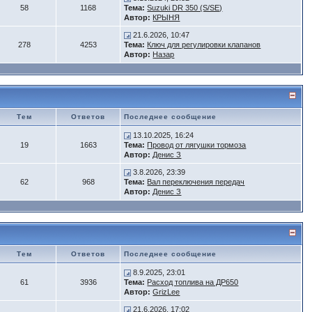
58
1168
Тема:
Suzuki DR 350 (S/SE)
Автор:
КРЫНЯ
21.6.2026, 10:47
278
4253
Тема:
Ключ для регулировки клапанов
Автор:
Назар
Тем
Ответов
Последнее сообщение
13.10.2025, 16:24
19
1663
Тема:
Провод от лягушки тормоза
Автор:
Денис З
3.8.2026, 23:39
62
968
Тема:
Вал переключения передач
Автор:
Денис З
Тем
Ответов
Последнее сообщение
8.9.2025, 23:01
61
3936
Тема:
Расход топлива на ДР650
Автор:
GrizLee
21.6.2026, 17:02