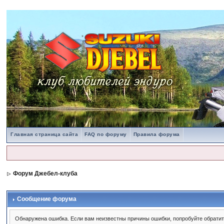
Главная страница сайта
FAQ по форуму
Правила форума
Форум Джебел-клуба
Сообщение форума
Обнаружена ошибка. Если вам неизвестны причины ошибки, попробуйте обрати