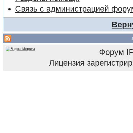
Связь с администрацией фору
Верн
Форум
I
Лицензия зарегистриров