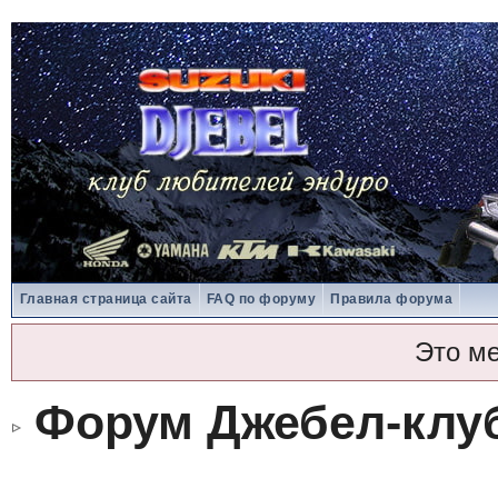
Главная страница сайта
FAQ по форуму
Правила форума
Это м
Форум Джебел-клу