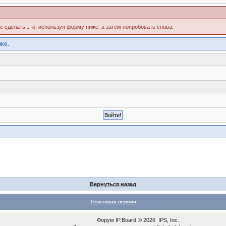
те сделать это, используя форму ниже, а затем попробовать снова.
же.
Вернуться назад
Текстовая версия
Форум
IP.Board
© 2026
IPS, Inc
.