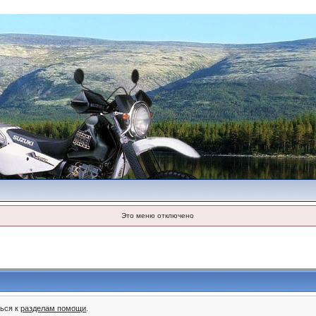
Это меню отключено
ться к
разделам помощи
.