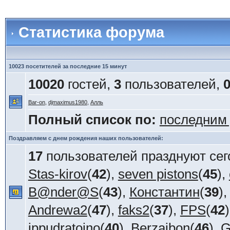
Статистика форума
10023 посетителей за последние 15 минут
10020
гостей,
3
пользователей,
Bar-on
,
djmaximus1980
,
Алль
Полный список по:
последним
Поздравляем с днем рождения наших пользователей:
17
пользователей празднуют сег
Stas-kirov
(
42
),
seven pistons
(
45
),
B@nder@S
(
43
),
Константин
(
39
)
Andrewa2
(
47
),
faks2
(
37
),
FPS
(
42
ippudratoino
(
40
),
Berzaibon
(
46
),
G