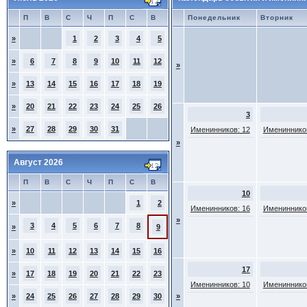
П
В
С
Ч
П
С
В
Понедельник
Вторник
»
1
2
3
4
5
»
6
7
8
9
10
11
12
»
»
13
14
15
16
17
18
19
»
20
21
22
23
24
25
26
3
»
27
28
29
30
31
Именинников: 12
Именинников
»
Август 2026
П
В
С
Ч
П
С
В
10
»
1
2
Именинников: 16
Именинников
»
3
4
5
6
7
8
»
9
»
10
11
12
13
14
15
16
17
»
17
18
19
20
21
22
23
Именинников: 10
Именинников
»
24
25
26
27
28
29
30
»