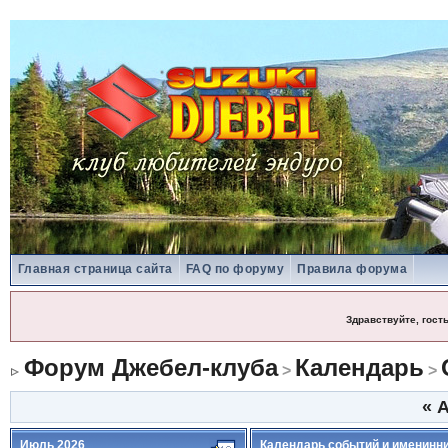
Главная страница сайта
FAQ по форуму
Правила форума
Здравствуйте, гост
Форум Джебел-клуба
Календарь
>
>
«
А
Июль 2026
Календарь событий и именинн