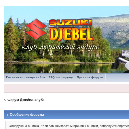
Главная страница сайта
FAQ по форуму
Правила форума
Форум Джебел-клуба
Сообщение форума
Обнаружена ошибка. Если вам неизвестны причины ошибки, попробуйте обрати