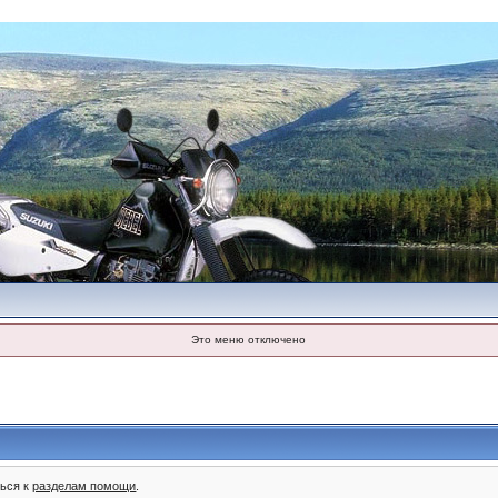
Это меню отключено
ться к
разделам помощи
.