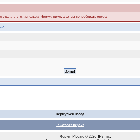
те сделать это, используя форму ниже, а затем попробовать снова.
же.
Вернуться назад
Текстовая версия
Форум
IP.Board
© 2026
IPS, Inc
.