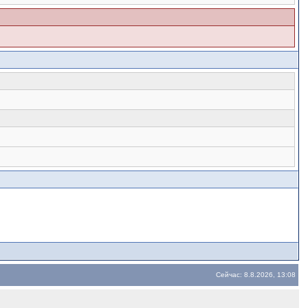
Сейчас: 8.8.2026, 13:08