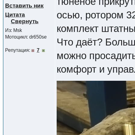
тюненое прикрут
Вставить ник
осью, ротором 3
Цитата
комплект штатны
Из: Msk
Мотоцикл: dr650se
Что даёт? Больш
Репутация:
7
можно просадить
комфорт и управ