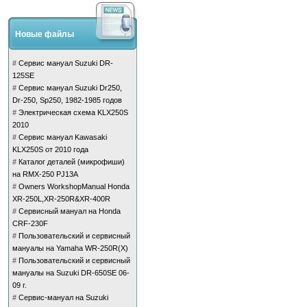
Новые файлы
#
Сервис мануал Suzuki DR-
125SE
#
Сервис мануал Suzuki Dr250,
Dr-250, Sp250, 1982-1985 годов
#
Электрическая схема KLX250S
2010
#
Сервис мануал Kawasaki
KLX250S от 2010 года
#
Каталог деталей (микрофиши)
на RMX-250 PJ13A
#
Owners WorkshopManual Honda
XR-250L,XR-250R&XR-400R
#
Сервисный мануал на Honda
CRF-230F
#
Пользовательский и сервисный
мануалы на Yamaha WR-250R(X)
#
Пользовательский и сервисный
мануалы на Suzuki DR-650SE 06-
09 г.
#
Сервис-мануал на Suzuki