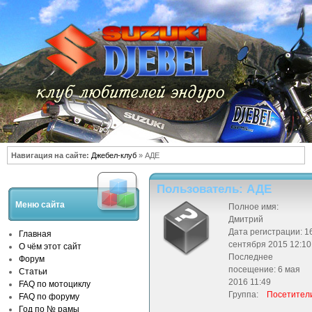
Навигация на сайте:
Джебел-клуб
» АДЕ
Пользователь: АДЕ
Меню сайта
Полное имя:
Дмитрий
Дата регистрации: 1
Главная
сентября 2015 12:10
О чём этот сайт
Последнее
Форум
посещение: 6 мая
Статьи
2016 11:49
FAQ по мотоциклу
Группа:
Посетител
FAQ по форуму
Год по № рамы