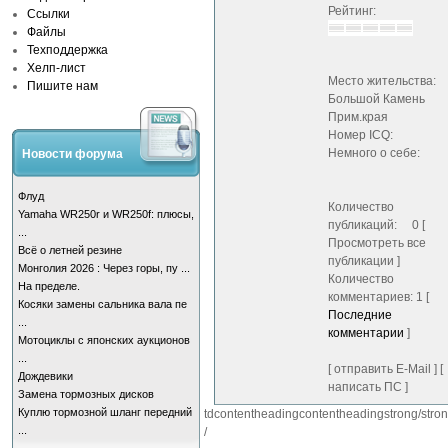
Рейтинг:
Ссылки
Файлы
Техподдержка
Хелп-лист
Место жительства:
Пишите нам
Большой Камень
Прим.края
Номер ICQ:
Немного о себе:
Новости форума
Флуд
Количество
Yamaha WR250r и WR250f: плюсы,
публикаций: 0 [
...
Просмотреть все
Всё о летней резине
публикации ]
Монголия 2026 : Через горы, пу ...
Количество
На пределе.
комментариев: 1 [
Косяки замены сальника вала пе
Последние
...
комментарии
]
Мотоциклы с японских аукционов
...
[ отправить E-Mail ] [
Дождевики
написать ПС ]
Замена тормозных дисков
Куплю тормозной шланг передний
tdcontentheadingcontentheadingstrong/strong
...
/