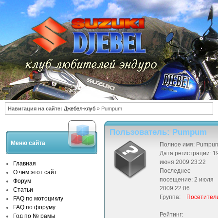
Навигация на сайте:
Джебел-клуб
» Pumpum
Пользователь: Pumpum
Меню сайта
Полное имя: Pumpu
Дата регистрации: 1
июня 2009 23:22
Главная
Последнее
О чём этот сайт
посещение: 2 июля
Форум
2009 22:06
Статьи
Группа:
Посетител
FAQ по мотоциклу
FAQ по форуму
Рейтинг:
Год по № рамы