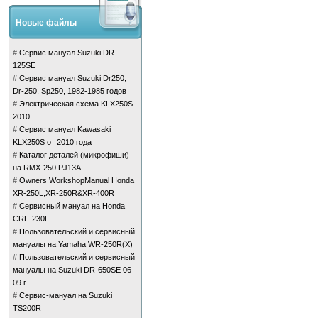
Новые файлы
#
Сервис мануал Suzuki DR-
125SE
#
Сервис мануал Suzuki Dr250,
Dr-250, Sp250, 1982-1985 годов
#
Электрическая схема KLX250S
2010
#
Сервис мануал Kawasaki
KLX250S от 2010 года
#
Каталог деталей (микрофиши)
на RMX-250 PJ13A
#
Owners WorkshopManual Honda
XR-250L,XR-250R&XR-400R
#
Сервисный мануал на Honda
CRF-230F
#
Пользовательский и сервисный
мануалы на Yamaha WR-250R(X)
#
Пользовательский и сервисный
мануалы на Suzuki DR-650SE 06-
09 г.
#
Сервис-мануал на Suzuki
TS200R