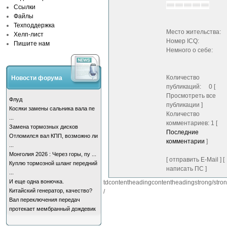
Ссылки
Файлы
Техподдержка
Место жительства:
Хелп-лист
Номер ICQ:
Пишите нам
Немного о себе:
Количество
Новости форума
публикаций: 0 [
Просмотреть все
Флуд
публикации ]
Косяки замены сальника вала пе
Количество
...
комментариев: 1 [
Замена тормозных дисков
Последние
Отломился вал КПП, возможно ли
комментарии
]
...
Монголия 2026 : Через горы, пу ...
[ отправить E-Mail ] [
Куплю тормозной шланг передний
написать ПС ]
...
И еще одна вонючка.
tdcontentheadingcontentheadingstrong/strong
Китайский генератор, качество?
/
Вал переключения передач
протекает мембранный дождевик