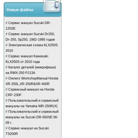
Новые файлы
#
Сервис мануал Suzuki DR-
125SE
#
Сервис мануал Suzuki Dr250,
Dr-250, Sp250, 1982-1985 годов
#
Электрическая схема KLX250S
2010
#
Сервис мануал Kawasaki
KLX250S от 2010 года
#
Каталог деталей (микрофиши)
на RMX-250 PJ13A
#
Owners WorkshopManual Honda
XR-250L,XR-250R&XR-400R
#
Сервисный мануал на Honda
CRF-230F
#
Пользовательский и сервисный
мануалы на Yamaha WR-250R(X)
#
Пользовательский и сервисный
мануалы на Suzuki DR-650SE 06-
09 г.
#
Сервис-мануал на Suzuki
TS200R