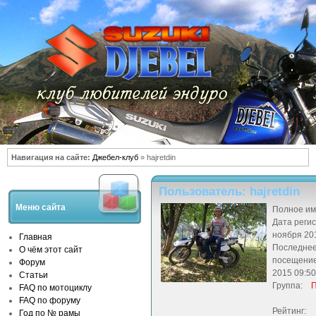
Навигация на сайте:
Джебел-клуб
» hajretdin
Пользователь: hajretdin
Меню сайта
Полное им
Дата регис
ноября 20
Главная
Последне
О чём этот сайт
посещение
Форум
2015 09:50
Статьи
Группа:
П
FAQ по мотоциклу
FAQ по форуму
Рейтинг:
Год по № рамы