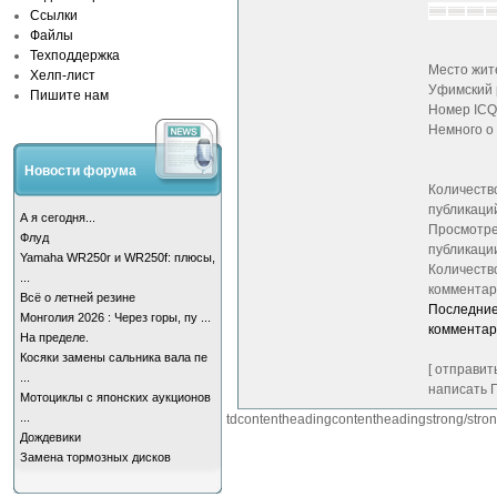
Ссылки
Файлы
Техподдержка
Место жит
Хелп-лист
Уфимский 
Пишите нам
Номер ICQ
Немного о 
Новости форума
Количеств
публикаци
А я сегодня...
Просмотре
Флуд
публикации
Yamaha WR250r и WR250f: плюсы,
Количеств
...
комментари
Всё о летней резине
Последни
Монголия 2026 : Через горы, пу ...
коммента
На пределе.
Косяки замены сальника вала пе
[ отправить
...
написать П
Мотоциклы с японских аукционов
...
tdcontentheadingcontentheadingstrong/strong
Дождевики
Замена тормозных дисков