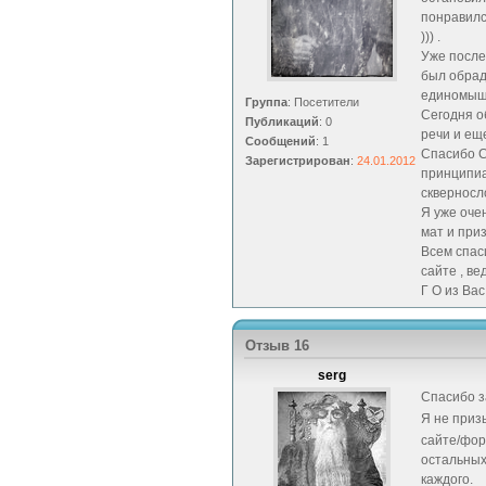
понравилс
))) .
Уже после
был обрадо
единомыш
Группа
: Посетители
Сегодня о
Публикаций
: 0
речи и ещ
Сообщений
: 1
Спасибо С
Зарегистрирован
:
24.01.2012
принципиа
скверносл
Я уже оче
мат и приз
Всем спас
сайте , ве
Г О из Вас 
Отзыв 16
serg
Спасибо з
Я не при
сайте/фор
остальных
каждого.