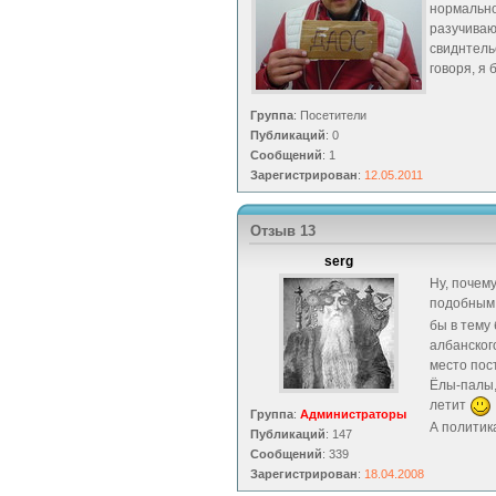
нормально
разучиваю
свиднтель
говоря, я 
Группа
: Посетители
Публикаций
: 0
Сообщений
: 1
Зарегистрирован
:
12.05.2011
Отзыв 13
serg
Ну, почему
подобным 
бы в тему
албанского
место пост
Ёлы-палы,
летит
Группа
:
Администраторы
А политик
Публикаций
: 147
Сообщений
: 339
Зарегистрирован
:
18.04.2008