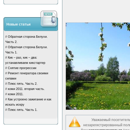
Новые статьи
#
Обратная сторона Белухи.
Часть 2.
#
Обратная сторона Белухи.
Часть 1.
#
Кик – раз, кик – два:
устанавливаем кикстартер
#
Снятие прогрессии
#
Ремонт генератора своими
силами
#
Плюс пять. Часть 2.
#
коми 2011. вторая часть.
#
коми 2011.
#
Как устроено зажигание и как
искать искру
#
Плюс пять. Часть 1.
Уважаемый посетитель,
незарегистрированный пол