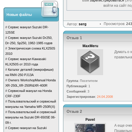
Вам
зарегистрироваться
(это
войти на сайт по
Новые файлы
Просмотров:
24
Автор:
serg
#
Сервис мануал Suzuki DR-
125SE
Отзыв 1
#
Сервис мануал Suzuki Dr250,
Dr-250, Sp250, 1982-1985 годов
MaxMeru
#
Электрическая схема KLX250S
Думать о 
2010
правильна
#
Сервис мануал Kawasaki
KLX250S от 2010 года
#
Каталог деталей (микрофиши)
на RMX-250 PJ13A
#
Owners WorkshopManual Honda
Группа
: Посетители
XR-250L,XR-250R&XR-400R
Публикаций
: 1
#
Сервисный мануал на Honda
Сообщений
: 3
CRF-230F
Зарегистрирован
:
24.04.2008
#
Пользовательский и сервисный
мануалы на Yamaha WR-250R(X)
Отзыв 2
#
Пользовательский и сервисный
мануалы на Suzuki DR-650SE 06-
Pavel
09 г.
А еще оче
#
Сервис-мануал на Suzuki
Правильн