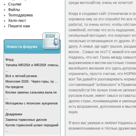
среди мотосайтов, очень не хочется!
Ссылки
Файлы
Когда я создавал сайт (технически и г
Техподдержка
огромное ему за это спасибо! Но вся 
Хелп-лист
работа), то очень хотел, чтобы обстан
Пишите нам
семейной, потому что есть ощущение,
необычный мотоцикл, что покупают его 
несколько отличающиеся от других. И
другу. А семья, где идёт грызня, раз
Новости форума
вопли... Семья ли это? С мамой кто-н
Надеюсь, что нет. Грань между замы
Флуд
выражением и матом настолько тонкая
Yamaha WR250r и WR250f: плюсы,
малейшего желания это здесь допускат
...
ограничить, просто считаю, что НОР
Всё о летней резине
все! Так давайте разговаривать норм
Монголия 2026 : Через горы, пу ...
составляющей "албанского" в Правила
На пределе.
пожалуйста! Но лучше этим не увлекат
Косяки замены сальника вала пе
русском языке, имеет смысл оставать
...
других стран, понимающими и умеющим
Мотоциклы с японских аукционов
есть возражения, дополнения и мысли 
...
ящик.
Дождевики
Замена тормозных дисков
Я всех вас уважаю и люблю! Надеюсь 
Куплю тормозной шланг передний
взаимопонимание и тёплые дружеские 
...