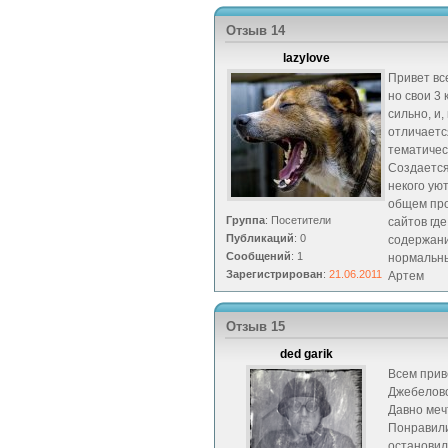
Отзыв 14
lazylove
Привет вс
но свои 3 
сильно, и,
отличаетс
тематичес
Создается
некого уют
общем про
Группа
: Посетители
сайтов где
Публикаций
: 0
содержани
Сообщений
: 1
нормальны
Зарегистрирован
:
21.06.2011
Артем
Отзыв 15
ded garik
Всем прив
Джебелово
Давно меч
Понравили
остановил