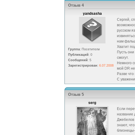
Отзыв 4
yandsasha
Сергей, с
возможнос
русском я
извинятьс
нам фальш
Хватит по
Группа
: Посетители
Пусть они
Публикаций
: 0
смогут.
Сообщений
: 5
Немного с
Зарегистрирован
:
6.07.2008
мой DR не
Разве что
С уважени
Отзыв 5
serg
Если пере
название 
Джебелов 
знают, что
близнецы