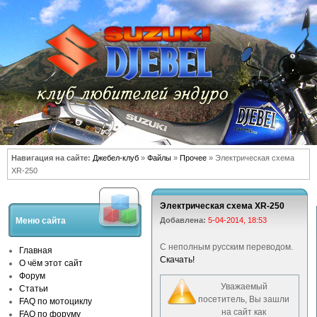
Навигация на сайте:
Джебел-клуб
»
Файлы
»
Прочее
» Электрическая схема
XR-250
Электрическая схема XR-250
Меню сайта
Добавлена:
5-04-2014, 18:53
C неполным русским переводом.
Главная
Скачать!
О чём этот сайт
Форум
Уважаемый
Статьи
посетитель, Вы зашли
FAQ по мотоциклу
на сайт как
FAQ по форуму