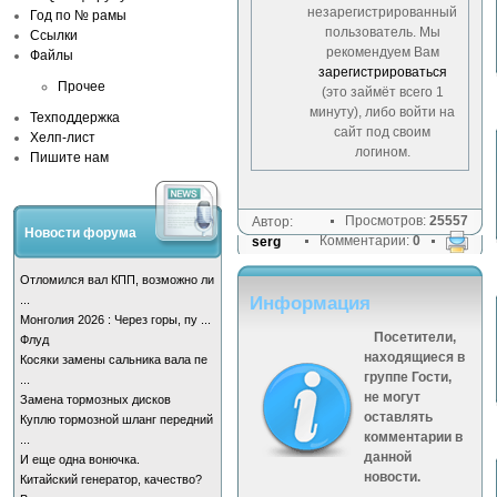
незарегистрированный
Год по № рамы
пользователь. Мы
Ссылки
рекомендуем Вам
Файлы
зарегистрироваться
Прочее
(это займёт всего 1
минуту), либо войти на
Техподдержка
сайт под своим
Хелп-лист
логином.
Пишите нам
Просмотров:
25557
Автор:
Новости форума
Комментарии:
0
serg
Отломился вал КПП, возможно ли
...
Информация
Монголия 2026 : Через горы, пу ...
Посетители,
Флуд
находящиеся в
Косяки замены сальника вала пе
группе
Гости
,
...
не могут
Замена тормозных дисков
оставлять
Куплю тормозной шланг передний
комментарии в
...
данной
И еще одна вонючка.
новости.
Китайский генератор, качество?