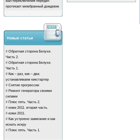
Вал переключения передач
протекает мембранный дождевик
Новые статьи
#
Обратная сторона Белухи.
Часть 2.
#
Обратная сторона Белухи.
Часть 1.
#
Кик – раз, кик – два:
устанавливаем кикстартер
#
Снятие прогрессии
#
Ремонт генератора своими
силами
#
Плюс пять. Часть 2.
#
коми 2011. вторая часть.
#
коми 2011.
#
Как устроено зажигание и как
искать искру
#
Плюс пять. Часть 1.