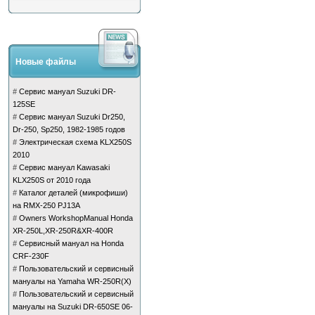
Новые файлы
#
Сервис мануал Suzuki DR-
125SE
#
Сервис мануал Suzuki Dr250,
Dr-250, Sp250, 1982-1985 годов
#
Электрическая схема KLX250S
2010
#
Сервис мануал Kawasaki
KLX250S от 2010 года
#
Каталог деталей (микрофиши)
на RMX-250 PJ13A
#
Owners WorkshopManual Honda
XR-250L,XR-250R&XR-400R
#
Сервисный мануал на Honda
CRF-230F
#
Пользовательский и сервисный
мануалы на Yamaha WR-250R(X)
#
Пользовательский и сервисный
мануалы на Suzuki DR-650SE 06-