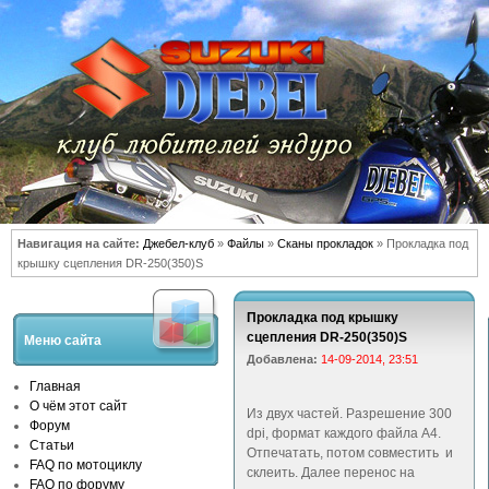
Навигация на сайте:
Джебел-клуб
»
Файлы
»
Сканы прокладок
» Прокладка под
крышку сцепления DR-250(350)S
Прокладка под крышку
сцепления DR-250(350)S
Меню сайта
Добавлена:
14-09-2014, 23:51
Главная
О чём этот сайт
Из двух частей. Разрешение 300
Форум
dpi, формат каждого файла А4.
Статьи
Отпечатать, потом совместить и
FAQ по мотоциклу
склеить. Далее перенос на
FAQ по форуму