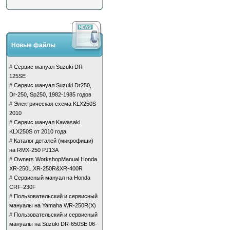
Новые файлы
#
Сервис мануал Suzuki DR-
125SE
#
Сервис мануал Suzuki Dr250,
Dr-250, Sp250, 1982-1985 годов
#
Электрическая схема KLX250S
2010
#
Сервис мануал Kawasaki
KLX250S от 2010 года
#
Каталог деталей (микрофиши)
на RMX-250 PJ13A
#
Owners WorkshopManual Honda
XR-250L,XR-250R&XR-400R
#
Сервисный мануал на Honda
CRF-230F
#
Пользовательский и сервисный
мануалы на Yamaha WR-250R(X)
#
Пользовательский и сервисный
мануалы на Suzuki DR-650SE 06-