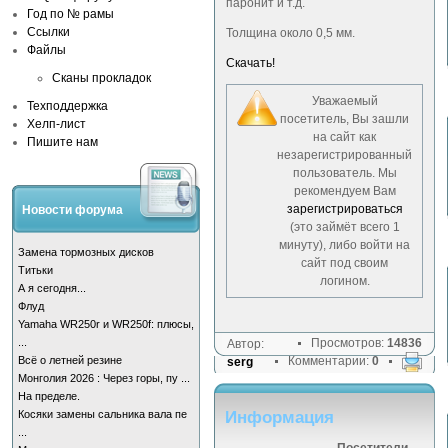
паронит и т.д.
Год по № рамы
Ссылки
Толщина около 0,5 мм.
Файлы
Скачать!
Сканы прокладок
Уважаемый
Техподдержка
посетитель, Вы зашли
Хелп-лист
на сайт как
Пишите нам
незарегистрированный
пользователь. Мы
рекомендуем Вам
зарегистрироваться
Новости форума
(это займёт всего 1
минуту), либо войти на
Замена тормозных дисков
сайт под своим
Титьки
логином.
А я сегодня...
Флуд
Yamaha WR250r и WR250f: плюсы,
...
Просмотров:
14836
Автор:
Всё о летней резине
Комментарии:
0
serg
Монголия 2026 : Через горы, пу ...
На пределе.
Косяки замены сальника вала пе
Информация
...