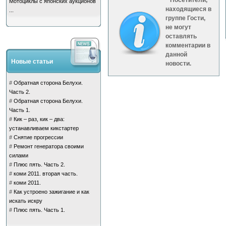
Посетители,
Мотоциклы с японских аукционов
находящиеся в
...
группе
Гости
,
не могут
оставлять
комментарии в
данной
Новые статьи
новости.
#
Обратная сторона Белухи.
Часть 2.
#
Обратная сторона Белухи.
Часть 1.
#
Кик – раз, кик – два:
устанавливаем кикстартер
#
Снятие прогрессии
#
Ремонт генератора своими
силами
#
Плюс пять. Часть 2.
#
коми 2011. вторая часть.
#
коми 2011.
#
Как устроено зажигание и как
искать искру
#
Плюс пять. Часть 1.