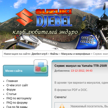
Навигация на сайте:
Джебел-клуб
»
Файлы
»
Мануалы и микрофиши
» Сервис ман
Сервис мануал на Yamaha TTR-250R
Меню сайта
Добавлена:
13-12-2012, 04:43
Главная
В архиве три варианта мануалов, один
О чём этот сайт
Форум
В форматах PDF и DOC.
Статьи
Скачать!
FAQ по мотоциклу
FAQ по форуму
Уважаемый посетитель, Вы
Год по № рамы