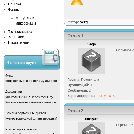
Ссылки
Файлы
Мануалы и
Автор:
serg
микрофиши
Техподдержка
Отзыв 1
Хелп-лист
Пишите нам
Sega
большое с
Новости форума
Флуд
Группа
: Посетители
Мотоциклы с японских аукционов
Публикаций
: 0
...
Сообщений
: 2
Дождевики
Зарегистрирован
:
28.03.2013
Монголия 2026 : Через горы, пу ...
Косяки замены сальника вала пе
...
Отзыв 2
Замена тормозных дисков
Куплю тормозной шланг передний
kkolyan
...
Огромное 
И еще одна вонючка.