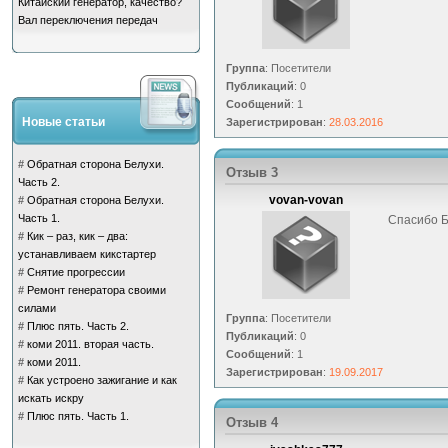
Китайский генератор, качество?
Вал переключения передач
Группа
: Посетители
Публикаций
: 0
Сообщений
: 1
Новые статьи
Зарегистрирован
:
28.03.2016
#
Обратная сторона Белухи.
Отзыв 3
Часть 2.
vovan-vovan
#
Обратная сторона Белухи.
Часть 1.
Спасибо 
#
Кик – раз, кик – два:
устанавливаем кикстартер
#
Снятие прогрессии
#
Ремонт генератора своими
силами
Группа
: Посетители
#
Плюс пять. Часть 2.
Публикаций
: 0
#
коми 2011. вторая часть.
Сообщений
: 1
#
коми 2011.
Зарегистрирован
:
19.09.2017
#
Как устроено зажигание и как
искать искру
#
Плюс пять. Часть 1.
Отзыв 4