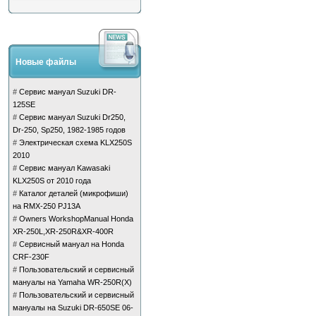
Новые файлы
#
Сервис мануал Suzuki DR-
125SE
#
Сервис мануал Suzuki Dr250,
Dr-250, Sp250, 1982-1985 годов
#
Электрическая схема KLX250S
2010
#
Сервис мануал Kawasaki
KLX250S от 2010 года
#
Каталог деталей (микрофиши)
на RMX-250 PJ13A
#
Owners WorkshopManual Honda
XR-250L,XR-250R&XR-400R
#
Сервисный мануал на Honda
CRF-230F
#
Пользовательский и сервисный
мануалы на Yamaha WR-250R(X)
#
Пользовательский и сервисный
мануалы на Suzuki DR-650SE 06-