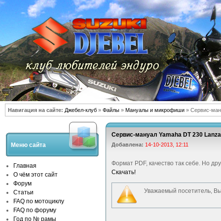
Навигация на сайте:
Джебел-клуб
»
Файлы
»
Мануалы и микрофиши
» Сервис-ман
Сервис-мануал Yamaha DT 230 Lanza
Меню сайта
Добавлена:
14-10-2013, 12:11
Формат PDF, качество так себе. Но дру
Главная
Скачать!
О чём этот сайт
Форум
Уважаемый посетитель, Вы
Статьи
FAQ по мотоциклу
FAQ по форуму
Год по № рамы