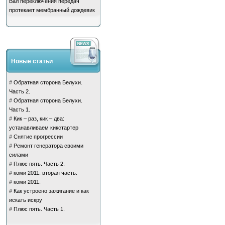
Вал переключения передач
протекает мембранный дождевик
Новые статьи
#
Обратная сторона Белухи.
Часть 2.
#
Обратная сторона Белухи.
Часть 1.
#
Кик – раз, кик – два:
устанавливаем кикстартер
#
Снятие прогрессии
#
Ремонт генератора своими
силами
#
Плюс пять. Часть 2.
#
коми 2011. вторая часть.
#
коми 2011.
#
Как устроено зажигание и как
искать искру
#
Плюс пять. Часть 1.