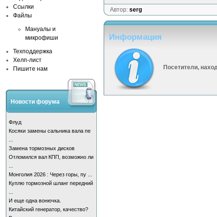
Ссылки
Автор:
serg
Файлы
Мануалы и
Информация
микрофиши
Техподдержка
Хелп-лист
Посетители, нахо
Пишите нам
Новости форума
Флуд
Косяки замены сальника вала пе
...
Замена тормозных дисков
Отломился вал КПП, возможно ли
...
Монголия 2026 : Через горы, пу ...
Куплю тормозной шланг передний
...
И еще одна вонючка.
Китайский генератор, качество?