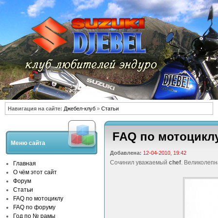
Навигация на сайте:
Джебел-клуб
»
Статьи
FAQ по мотоцикл
Меню сайта
Добавлена:
12-04-2010, 19:42
Сочинил уважаемый
chef
. Великолепн
Главная
О чём этот сайт
Форум
Статьи
FAQ по мотоциклу
FAQ по форуму
Год по № рамы