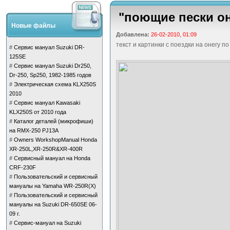
"поющие пески оне
Новые файлы
Добавлена:
26-02-2010, 01:09
текст и картинки с поездки на онегу п
#
Сервис мануал Suzuki DR-
125SE
#
Сервис мануал Suzuki Dr250,
Dr-250, Sp250, 1982-1985 годов
#
Электрическая схема KLX250S
2010
#
Сервис мануал Kawasaki
KLX250S от 2010 года
#
Каталог деталей (микрофиши)
на RMX-250 PJ13A
#
Owners WorkshopManual Honda
XR-250L,XR-250R&XR-400R
#
Сервисный мануал на Honda
CRF-230F
#
Пользовательский и сервисный
мануалы на Yamaha WR-250R(X)
#
Пользовательский и сервисный
мануалы на Suzuki DR-650SE 06-
09 г.
#
Сервис-мануал на Suzuki