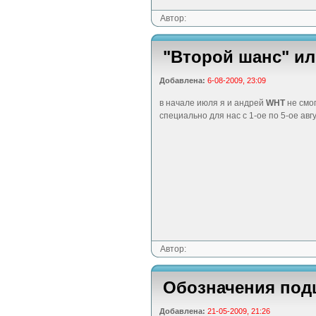
Автор:
"Второй шанс" ил
Добавлена:
6-08-2009, 23:09
в начале июля я и андрей
WHT
не смог
специально для нас с 1-ое по 5-ое авг
Автор:
Обозначения по
Добавлена:
21-05-2009, 21:26