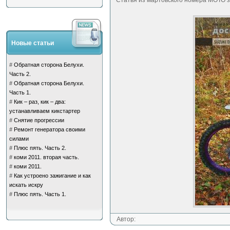
Статья из мартовского номера МОТО з
Новые статьи
#
Обратная сторона Белухи.
Часть 2.
#
Обратная сторона Белухи.
Часть 1.
#
Кик – раз, кик – два:
устанавливаем кикстартер
#
Снятие прогрессии
#
Ремонт генератора своими
силами
#
Плюс пять. Часть 2.
#
коми 2011. вторая часть.
#
коми 2011.
#
Как устроено зажигание и как
искать искру
#
Плюс пять. Часть 1.
Автор: