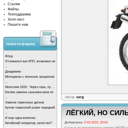
Ссылки
Файлы
Техподдержка
Хелп-лист
Пишите нам
Новости форума
Флуд
Отломился вал КПП, возможно ли
...
Дождевики
Мотоциклы с японских аукционов
...
Монголия 2026 : Через горы, пу ...
Косяки замены сальника вала пе
Автор:
serg
...
Замена тормозных дисков
Куплю тормозной шланг передний
ЛЁГКИЙ, НО СИЛ
...
И еще одна вонючка.
Добавлена:
3-03-2010, 20:04
Китайский генератор, качество?